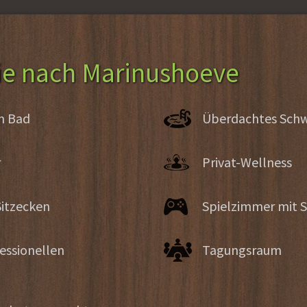
e nach Marinushoeve
m Bad
Überdachtes Sc
r
Privat-Wellness
itzecken
Spielzimmer mit S
essionellen
Tagungsraum