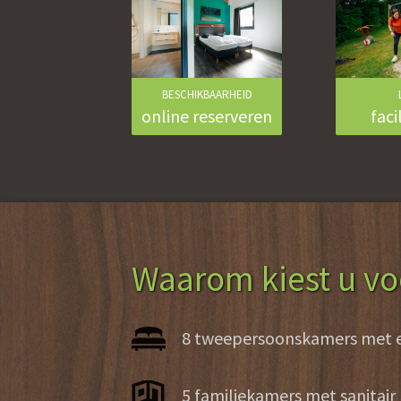
BESCHIKBAARHEID
online reserveren
faci
Waarom kiest u v
8 tweepersoonskamers met ei
5 familiekamers met sanitair