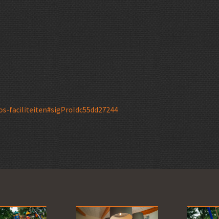
os-faciliteiten#sigProIdc55dd27244