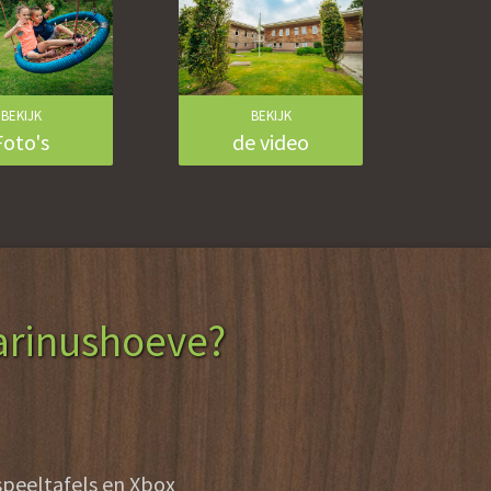
BEKIJK
BEKIJK
Foto's
de video
arinushoeve?
peeltafels en Xbox