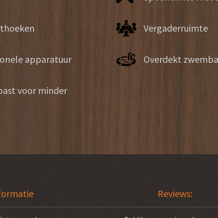
ithoeken
Vergaderruimte
ionele apparatuur
Overdekt zwemb
past voor minder
formatie
Reviews: