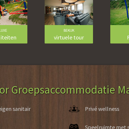
LUXE
BEKIJK
liteiten
virtuele tour
oor Groepsaccommodatie M
gen sanitair
Privé wellness
Speelruimte met s